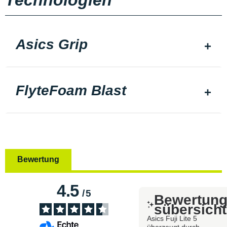
Technologien
Asics Grip
FlyteFoam Blast
Bewertung
4.5
/
5
Bewertun
sübersicht
Asics Fuji Lite 5
überzeugt durch