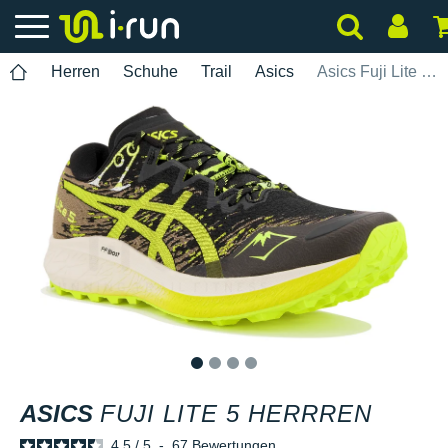
Herren
Schuhe
Trail
Asics
Asics Fuji Lite 5 Herrren
1
2
3
4
ASICS
FUJI LITE 5 HERRREN
4.5
/
5
-
67
Bewertungen