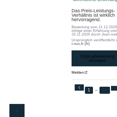
Das Preis-Leistungs-
Verhältnis ist wirklich 
hervorragend.
Bewertung vom
21.12.202
infolge einer Erfahrung vo
25.11.2025
durch
Jean-noë
Ursprünglich veröffentlicht 
i-run.fr (fr)
Originalbewertung
anzeigen
Melden
1
14