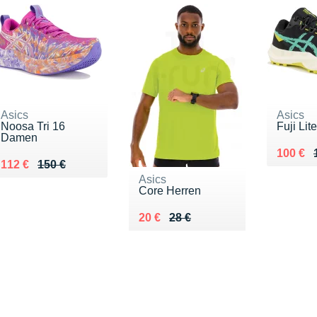
Asics
Asics
Noosa Tri 16
Fuji Lit
Damen
Au lieu
Vendu 
100 €
Au lieu de 150 €
Vendu 112 €
112 €
150 €
Asics
Core Herren
Au lieu de 28 €
Vendu 20 €
20 €
28 €