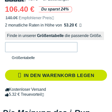
106.40 €
Du sparst 24%
Unverbindliche Preisempfehlung der Marke
140.0€
Empfohlener Preis
2 monatliche Raten in Höhe von
53.20 €
Ohne Zusatzkosten
Finde in unserer
Größentabelle
die passende Größe.
Größentabelle
IN DEN WARENKORB LEGEN
Kostenloser Versand
5.32 € Treuevorteil