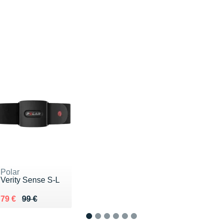
Polar
Verity Sense S-L
Au lieu de 99 €
Vendu 79 €
79 €
99 €