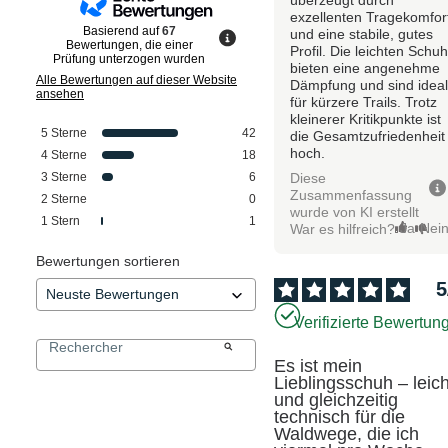
exzellenten Tragekomfor
Basierend auf
67
und eine stabile, gutes
Bewertungen, die einer
Profil. Die leichten Schu
Prüfung unterzogen wurden
bieten eine angenehme
Alle Bewertungen auf dieser Website
Dämpfung und sind idea
ansehen
für kürzere Trails. Trotz
kleinerer Kritikpunkte ist
5
Sterne
42
die Gesamtzufriedenheit
hoch.
4
Sterne
18
Diese
3
Sterne
6
Zusammenfassung
2
Sterne
0
wurde von KI erstellt
1
Stern
1
Ja
Nei
War es hilfreich?
Bewertungen sortieren
5
Verifizierte Bewertun
Es ist mein 
Lieblingsschuh – leicht
und gleichzeitig 
technisch für die 
Waldwege, die ich 