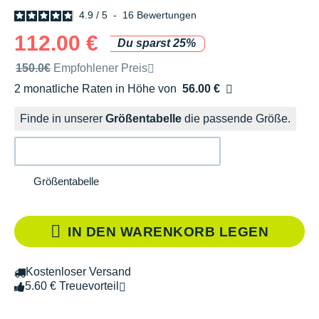
4.9
/
5
-
16
Bewertungen
112.00 €
Du sparst 25%
Unverbindliche Preisempfehlung der Marke
150.0€
Empfohlener Preis
2 monatliche Raten in Höhe von
56.00 €
Ohne Zusatzkosten
Finde in unserer
Größentabelle
die passende Größe.
Größentabelle
IN DEN WARENKORB LEGEN
Kostenloser Versand
5.60 € Treuevorteil