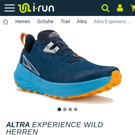
Herren
Schuhe
Trail
Altra
Altra Experience Wild Herren
1
2
3
4
ALTRA
EXPERIENCE WILD
HERREN