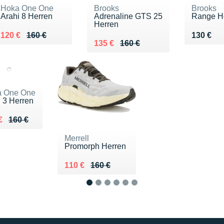
Hoka One One
Brooks
Brooks
Arahi 8 Herren
Adrenaline GTS 25
Range H
Herren
Au lieu de 160 €
Vendu 120 €
Vendu 1
120 €
160 €
130 €
Au lieu de 160 €
Vendu 135 €
135 €
160 €
a One One
l 3 Herren
ieu de 160 €
u 110 €
€
160 €
Merrell
Promorph Herren
Au lieu de 160 €
Vendu 110 €
110 €
160 €
1
2
3
4
5
6