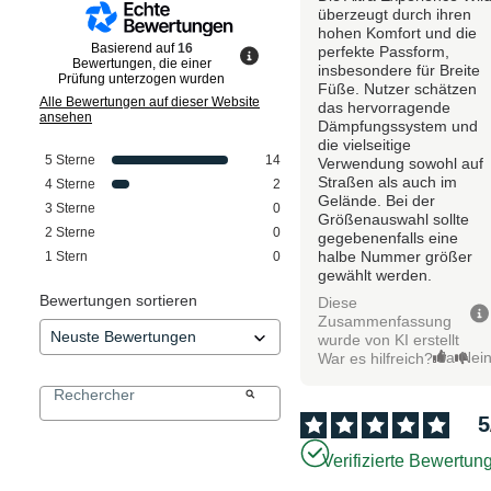
überzeugt durch ihren
hohen Komfort und die
Basierend auf
16
perfekte Passform,
Bewertungen, die einer
insbesondere für Breite
Prüfung unterzogen wurden
Füße. Nutzer schätzen
Alle Bewertungen auf dieser Website
das hervorragende
ansehen
Dämpfungssystem und
die vielseitige
5
Sterne
14
Verwendung sowohl auf
Straßen als auch im
4
Sterne
2
Gelände. Bei der
3
Sterne
0
Größenauswahl sollte
2
Sterne
0
gegebenenfalls eine
halbe Nummer größer
1
Stern
0
gewählt werden.
Bewertungen sortieren
Diese
Zusammenfassung
wurde von KI erstellt
Ja
Nei
War es hilfreich?
5
Verifizierte Bewertun