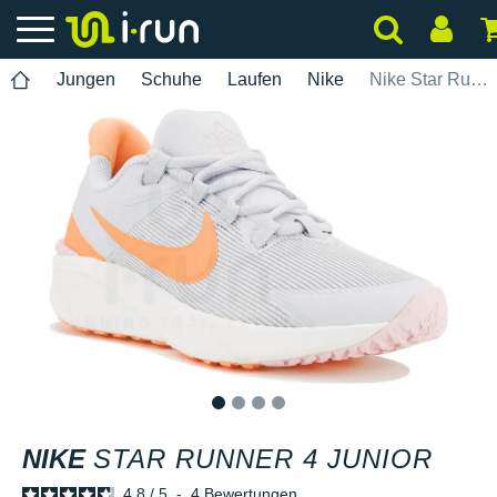
Jungen
Schuhe
Laufen
Nike
Nike Star Runner 4 Junior
1
2
3
4
NIKE
STAR RUNNER 4 JUNIOR
4.8
/
5
-
4
Bewertungen