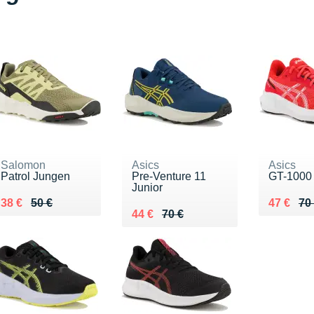
Salomon
Asics
Asics
Patrol Jungen
Pre-Venture 11
GT-1000 
Junior
Au lieu de 50 €
Vendu 38 €
Au lieu 
Vendu 4
38 €
50 €
47 €
70
Au lieu de 70 €
Vendu 44 €
44 €
70 €