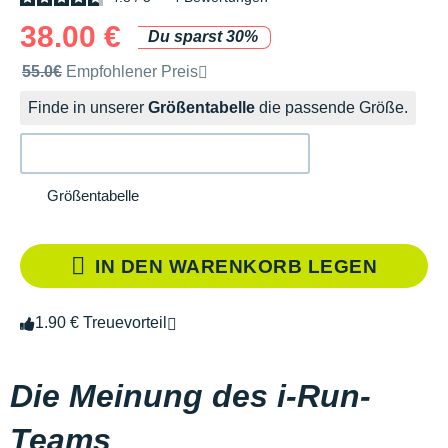
38.00 €
Du sparst 30%
Unverbindliche Preisempfehlung der Marke
55.0€
Empfohlener Preis
Finde in unserer
Größentabelle
die passende Größe.
Größentabelle
IN DEN WARENKORB LEGEN
1.90 € Treuevorteil
Die Meinung des i-Run-
Teams