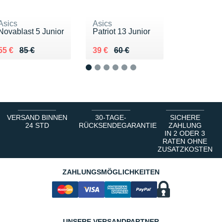
Asics
Asics
Novablast 5 Junior
Patriot 13 Junior
Au lieu de 85 €
Vendu 55 €
Au lieu de 60 €
Vendu 39 €
55 €
85 €
39 €
60 €
1
2
3
4
5
6
VERSAND BINNEN
30-TAGE-
SICHERE
24 STD
RÜCKSENDEGARANTIE
ZAHLUNG
IN 2 ODER 3
RATEN OHNE
ZUSATZKOSTEN
ZAHLUNGSMÖGLICHKEITEN
UNSERE VERSANDPARTNER