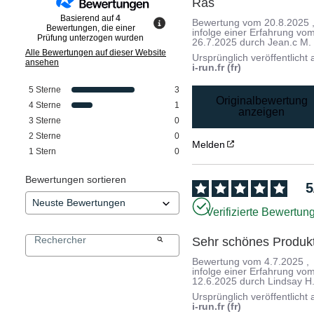
Ras
Basierend auf
4
Bewertung vom
20.8.2025
Bewertungen, die einer
infolge einer Erfahrung vo
Prüfung unterzogen wurden
26.7.2025
durch
Jean.c M.
Alle Bewertungen auf dieser Website
Ursprünglich veröffentlicht 
ansehen
i-run.fr (fr)
5
Sterne
3
Originalbewertung
4
Sterne
1
anzeigen
3
Sterne
0
2
Sterne
0
Melden
1
Stern
0
Bewertungen sortieren
5
Verifizierte Bewertun
Sehr schönes Produk
Bewertung vom
4.7.2025
,
infolge einer Erfahrung vo
12.6.2025
durch
Lindsay H
Ursprünglich veröffentlicht 
i-run.fr (fr)