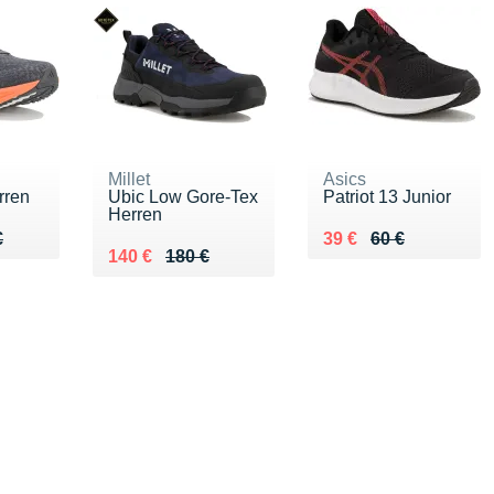
Millet
Asics
rren
Ubic Low Gore-Tex
Patriot 13 Junior
Herren
40 €
€
Au lieu de 60 €
Vendu 39 €
€
39 €
60 €
Au lieu de 180 €
Vendu 140 €
140 €
180 €