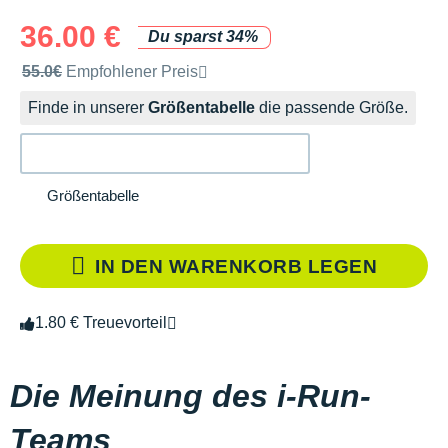
36.00 €
Du sparst 34%
Unverbindliche Preisempfehlung der Marke
55.0€
Empfohlener Preis
Finde in unserer
Größentabelle
die passende Größe.
Größentabelle
IN DEN WARENKORB LEGEN
1.80 € Treuevorteil
Die Meinung des i-Run-
Teams