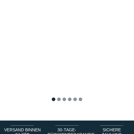
1
2
3
4
5
6
VERSAND BINNEN
30-TAGE-
SICHERE