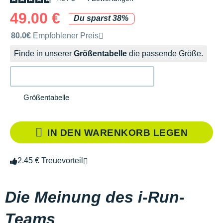
49.00 €
Du sparst 38%
Unverbindliche Preisempfehlung der Marke
80.0€
Empfohlener Preis
Finde in unserer
Größentabelle
die passende Größe.
Größentabelle
IN DEN WARENKORB LEGEN
2.45 € Treuevorteil
Die Meinung des i-Run-
Teams