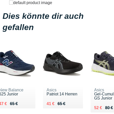
Dies könnte dir auch
gefallen
New Balance
Asics
Asics
625 Junior
Patriot 14 Herren
Gel-Cumul
GS Junior
Au lieu de 65 €
Vendu 47 €
Au lieu de 65 €
Vendu 41 €
47 €
65 €
41 €
65 €
Au lieu de
Vendu 52 
52 €
80 €