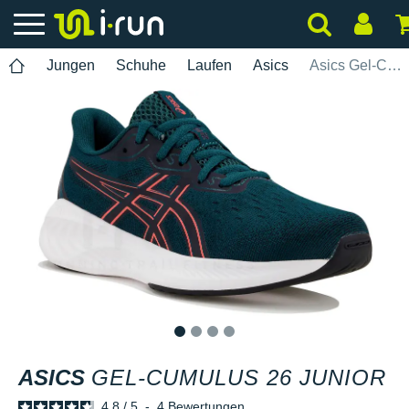
Jungen
Schuhe
Laufen
Asics
Asics Gel-Cumulus 26 Junior
1
2
3
4
ASICS
GEL-CUMULUS 26 JUNIOR
4.8
/
5
-
4
Bewertungen