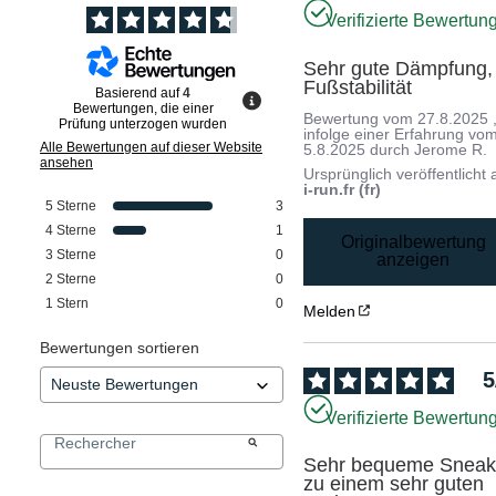
Verifizierte Bewertun
Sehr gute Dämpfung, 
Fußstabilität
Basierend auf
4
Bewertungen, die einer
Bewertung vom
27.8.2025
Prüfung unterzogen wurden
infolge einer Erfahrung vo
Alle Bewertungen auf dieser Website
5.8.2025
durch
Jerome R.
ansehen
Ursprünglich veröffentlicht 
i-run.fr (fr)
5
Sterne
3
4
Sterne
1
Originalbewertung
3
Sterne
0
anzeigen
2
Sterne
0
1
Stern
0
Melden
Bewertungen sortieren
5
Verifizierte Bewertun
Sehr bequeme Sneake
zu einem sehr guten 