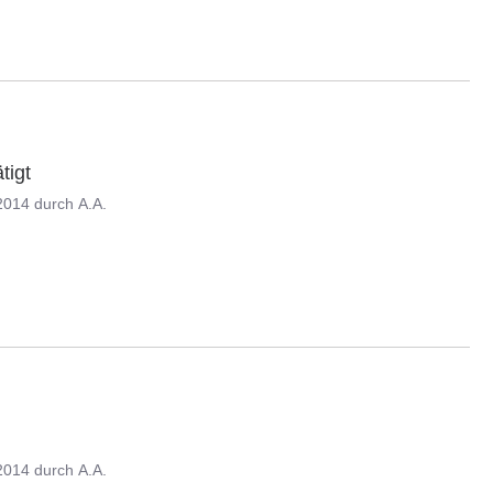
tigt
2014
durch
A.A.
2014
durch
A.A.