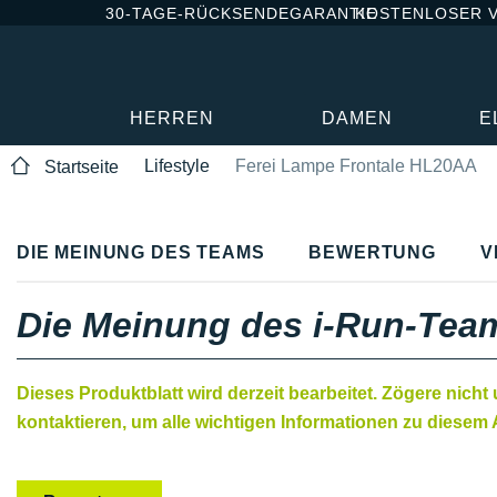
30-TAGE-RÜCKSENDEGARANTIE
KOSTENLOSER 
HERREN
DAMEN
E
Lifestyle
Ferei Lampe Frontale HL20AA
Startseite
DIE MEINUNG DES TEAMS
BEWERTUNG
V
Die Meinung des i-Run-Tea
Dieses Produktblatt wird derzeit bearbeitet. Zögere nicht
kontaktieren, um alle wichtigen Informationen zu diesem A