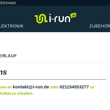
VERSAND
LEKTRONIK
ZUBEHÖ
ERLAUF
ms
kontakt@i-run.de
021154553277
 uns an
oder
zu
rtikel zu erhalten.