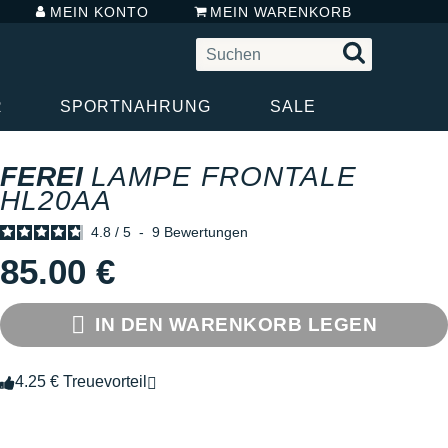
MEIN KONTO
MEIN WARENKORB
R
SPORTNAHRUNG
SALE
FEREI
LAMPE FRONTALE
HL20AA
4.8
/
5
-
9
Bewertungen
85.00 €
IN DEN WARENKORB LEGEN
4.25 € Treuevorteil