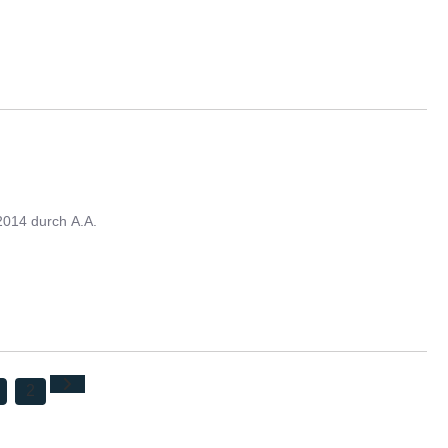
2014
durch
A.A.
2