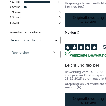
5
Sterne
11
Ursprünglich veröffentlicht 
i-run.es (es)
4
Sterne
1
3
Sterne
0
Originalbewertung
2
Sterne
0
anzeigen
1
Stern
0
Bewertungen sortieren
Melden
5
Verifizierte Bewertun
Leicht und flexibel
Bewertung vom
15.1.2026
infolge einer Erfahrung vo
23.12.2025
durch
Isabelle 
Ursprünglich veröffentlicht 
i-run.fr (fr)
Originalbewertung
anzeigen