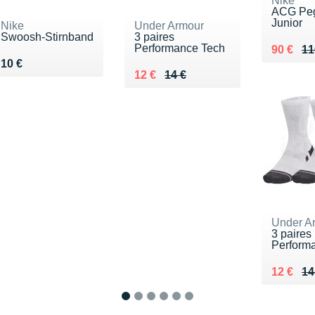
Nike
ACG Peg
Junior
Nike
Under Armour
Swoosh-Stirnband
3 paires
Performance Tech
Au lieu 
Vendu 9
90 €
11
Vendu 10 €
10 €
Au lieu de 14 €
Vendu 12 €
12 €
14 €
Under A
3 paires
Perform
Au lieu 
Vendu 1
12 €
14
1
2
3
4
5
6