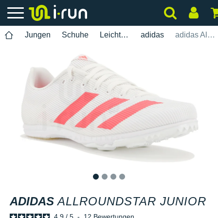
Jungen
Schuhe
Leichtathletik
adidas
adidas Allroundstar Junior
1
2
3
4
ADIDAS
ALLROUNDSTAR JUNIOR
4.9
/
5
-
12
Bewertungen