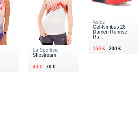
Asics
Gel-Nimbus 28
Damen Runrise
Ru...
Au lieu de 200 €
Vendu 150 €
150 €
200 €
La Sportiva
Slipstream
5 €
Au lieu de 70 €
Vendu 40 €
40 €
70 €