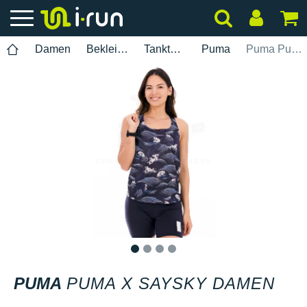
Damen
Bekleidung
Tanktops
Puma
Puma Puma x Saysky Damen
1
2
3
4
PUMA
PUMA X SAYSKY DAMEN