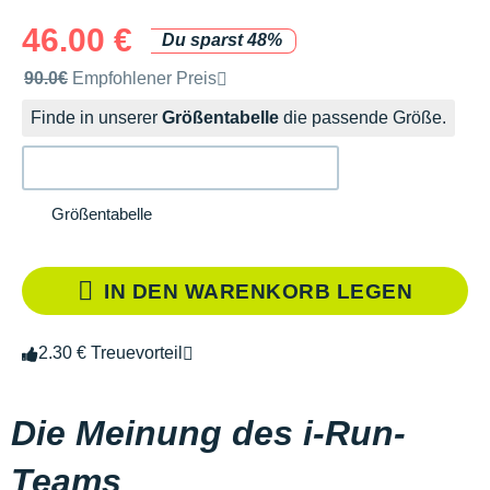
46.00 €
Du sparst 48%
Unverbindliche Preisempfehlung der Marke
90.0€
Empfohlener Preis
Finde in unserer
Größentabelle
die passende Größe.
Größentabelle
IN DEN WARENKORB LEGEN
2.30 € Treuevorteil
Die Meinung des i-Run-
Teams