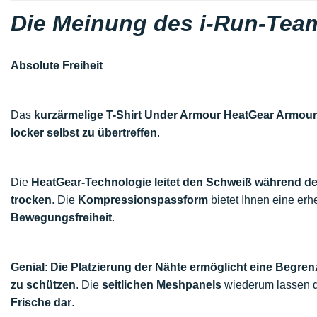
Die Meinung des i-Run-Tea
Absolute Freiheit
Das
kurzärmelige T-Shirt Under Armour HeatGear Armou
locker selbst zu übertreffen
.
Die
HeatGear-Technologie leitet den Schweiß während de
trocken
. Die
Kompressionspassform
bietet Ihnen eine erh
Bewegungsfreiheit
.
Genial
:
Die Platzierung der Nähte ermöglicht eine Begre
zu schützen
. Die
seitlichen Meshpanels
wiederum lassen di
Frische dar
.