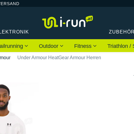
VERSAND
LEKTRONIK
ZUBEHÖ
ailrunning
Outdoor
Fitness
Triathlon
rmour
Under Armour HeatGear Armour Herren