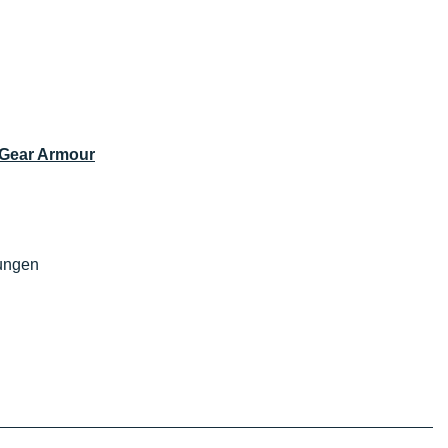
tGear Armour
ungen