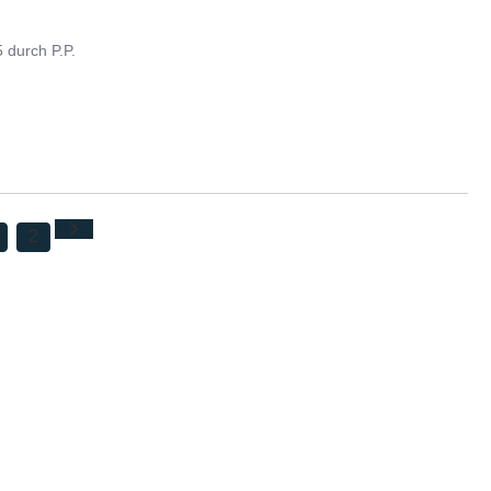
5
durch
P.P.
2