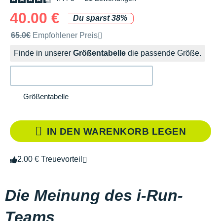
40.00 €
Du sparst 38%
Unverbindliche Preisempfehlung der Marke
65.0€
Empfohlener Preis
Finde in unserer
Größentabelle
die passende Größe.
Größentabelle
IN DEN WARENKORB LEGEN
2.00 € Treuevorteil
Die Meinung des i-Run-
Teams