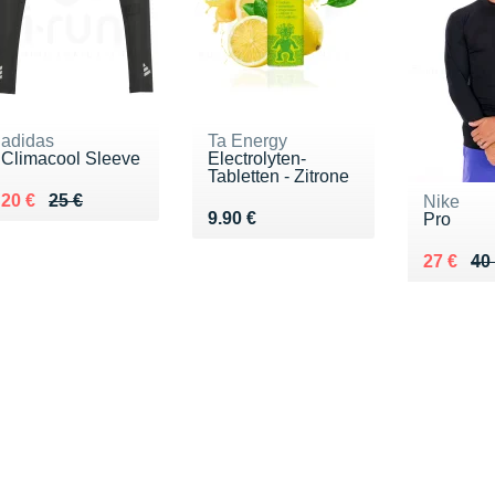
adidas
Ta Energy
Climacool Sleeve
Electrolyten-
Tabletten - Zitrone
Au lieu de 25 €
Vendu 20 €
20 €
25 €
Nike
Vendu 9.90 €
9.90 €
Pro
Au lieu 
Vendu 2
27 €
40