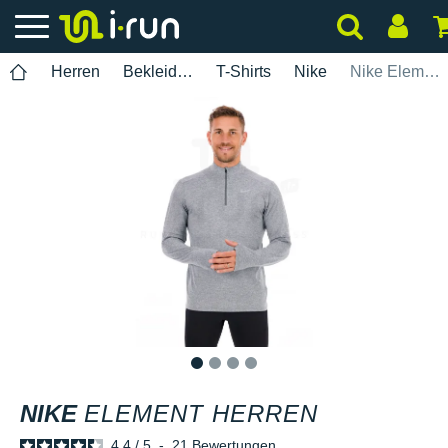
Herren
Bekleidung
T-Shirts
Nike
Nike Element Herren
1
2
3
4
NIKE
ELEMENT HERREN
4.4
/
5
-
21
Bewertungen