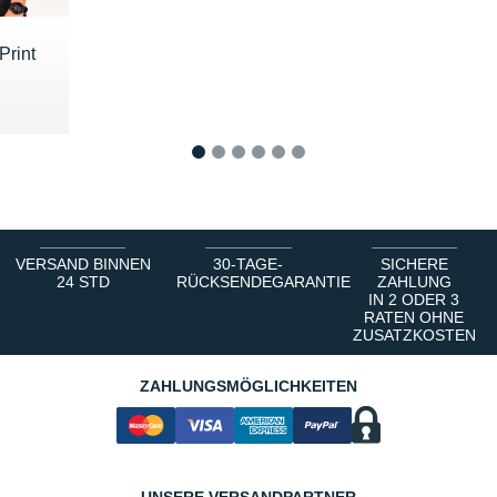
Print
0 €
1
2
3
4
5
6
VERSAND BINNEN
30-TAGE-
SICHERE
24 STD
RÜCKSENDEGARANTIE
ZAHLUNG
IN 2 ODER 3
RATEN OHNE
ZUSATZKOSTEN
ZAHLUNGSMÖGLICHKEITEN
UNSERE VERSANDPARTNER