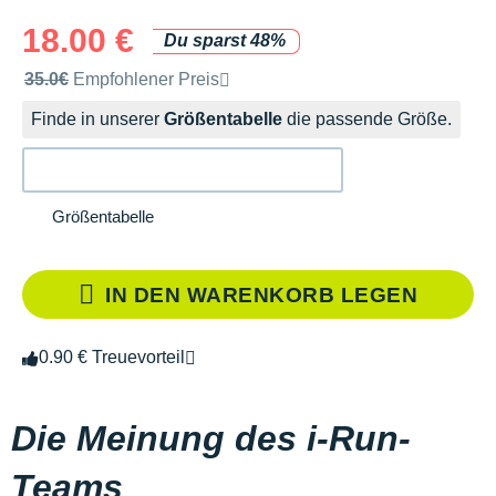
18.00 €
Du sparst 48%
Unverbindliche Preisempfehlung der Marke
35.0€
Empfohlener Preis
Finde in unserer
Größentabelle
die passende Größe.
Größentabelle
IN DEN WARENKORB LEGEN
0.90 € Treuevorteil
Die Meinung des i-Run-
Teams