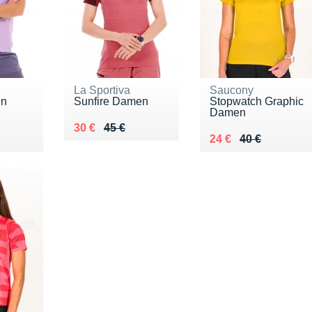
La Sportiva
Saucony
un
Sunfire Damen
Stopwatch Graphic
Damen
Au lieu de 45 €
Vendu 30 €
30 €
45 €
5 €
Au lieu de 40 €
Vendu 24 €
24 €
40 €