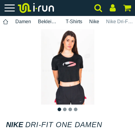
Damen
Bekleidung
T-Shirts
Nike
Nike Dri-Fit One Damen
1
2
3
4
NIKE
DRI-FIT ONE DAMEN