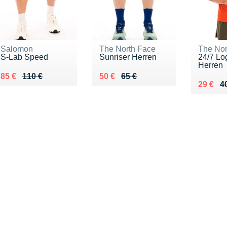
Salomon
The North Face
The Nor
S-Lab Speed
Sunriser Herren
24/7 Lo
Herren
Au lieu de 110 €
Vendu 85 €
Au lieu de 65 €
Vendu 50 €
85 €
110 €
50 €
65 €
Au lieu
Vendu 
29 €
4