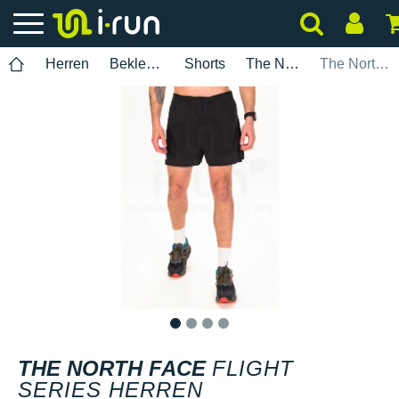
Herren
Bekleidung
Shorts
The North Face
The North Face Flight Series Herren
1
2
3
4
THE NORTH FACE
FLIGHT
SERIES HERREN