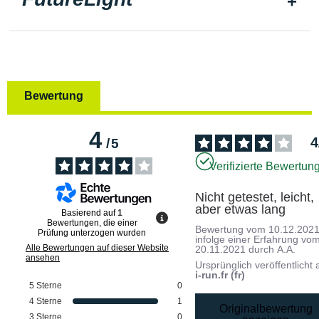
Bewertung
4
4
/
5
Verifizierte Bewertun
Nicht getestet, leicht, 
aber etwas lang
Basierend auf
1
Bewertungen, die einer
Bewertung vom
10.12.202
Prüfung unterzogen wurden
infolge einer Erfahrung vo
Alle Bewertungen auf dieser Website
20.11.2021
durch
A.A.
ansehen
Ursprünglich veröffentlicht 
i-run.fr (fr)
5
Sterne
0
4
Sterne
1
Originalbewertung
3
Sterne
0