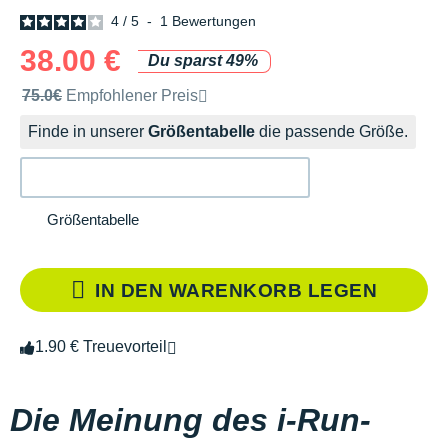
4
/
5
-
1
Bewertungen
38.00 €
Du sparst 49%
Unverbindliche Preisempfehlung der Marke
75.0€
Empfohlener Preis
Finde in unserer
Größentabelle
die passende Größe.
Größentabelle
IN DEN WARENKORB LEGEN
1.90 € Treuevorteil
Die Meinung des i-Run-