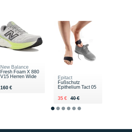
New Balance
Fresh Foam X 880
V15 Herren Wide
Epitact
Fußschutz
Epithelium Tact 05
Vendu 160 €
160 €
Au lieu de 40 €
Vendu 35 €
35 €
40 €
1
2
3
4
5
6