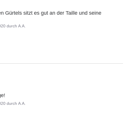
n Gürtels sitzt es gut an der Taille und seine 
020
durch
A.A.
ge!
020
durch
A.A.