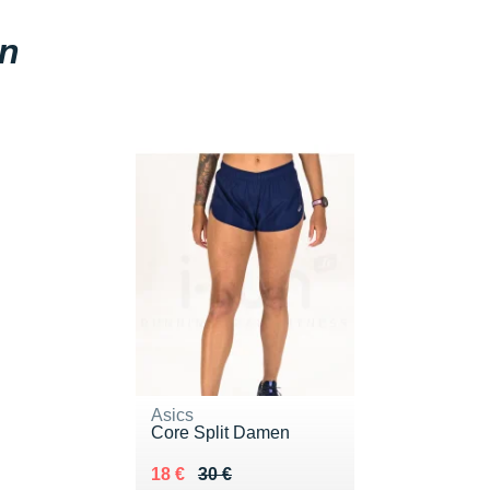
en
Asics
Core Split Damen
Au lieu de 30 €
Vendu 18 €
18 €
30 €