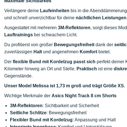
Maximale Sichtbarkeit
Verlängere deine
Laufeinheiten
bis in die Abenddämmerung
und schnell unverzichtbar für deine
nächtlichen Leistungen
Ausgestattet mit mehreren
3M-Reflektoren
, sorgt dieses Mod
Lauftrainings
bei schwachem Licht.
Du profitierst von großer
Bewegungsfreiheit
dank der
seitli
zuverlässigen
Halt
und angenehmen
Komfort
bietet.
Der
flexible Bund mit Kordelzug
passt sich
perfekt deiner
Kilometer hinweg an Ort und Stelle.
Praktisch
ist eine
diskr
Gegenstände.
Unser Model Melissa ist 1,73 m groß und trägt Größe XS.
Wichtige Merkmale der
Asics Night Track 8 cm Shorts
3M-Reflektoren
: Sichtbarkeit und Sicherheit
Seitliche Schlitze
: Bewegungsfreiheit
Flexibler Bund mit Kordelzug
: Anpassung und Halt
Integrierte Innenhose
: Komfort und Unterstützung