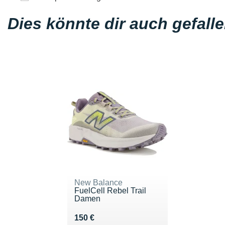
Dies könnte dir auch gefall
New Balance
FuelCell Rebel Trail
Damen
Vendu 150 €
150 €