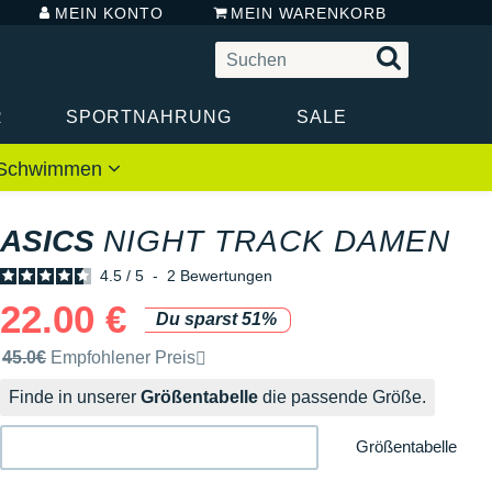
MEIN KONTO
MEIN WARENKORB
R
SPORTNAHRUNG
SALE
 / Schwimmen
ASICS
NIGHT TRACK DAMEN
4.5
/
5
-
2
Bewertungen
22.00 €
Du sparst 51%
Unverbindliche Preisempfehlung der Marke
45.0€
Empfohlener Preis
Finde in unserer
Größentabelle
die passende Größe.
Größentabelle