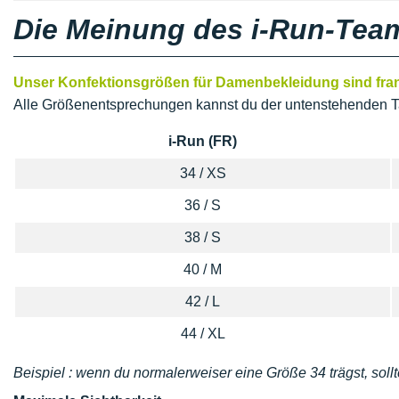
Die Meinung des i-Run-Tea
Unser Konfektionsgrößen für Damenbekleidung sind franz
Alle Größenentsprechungen kannst du der untenstehenden T
i-Run (FR)
34 / XS
36 / S
38 / S
40 / M
42 / L
44 / XL
Beispiel : wenn du normalerweiser eine Größe 34 trägst, sollt