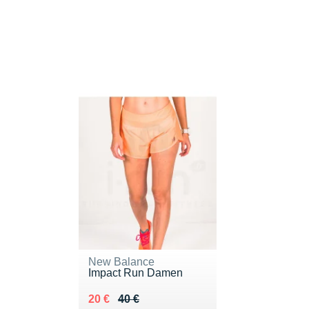
New Balance
Impact Run Damen
Au lieu de 40 €
Vendu 20 €
20 €
40 €