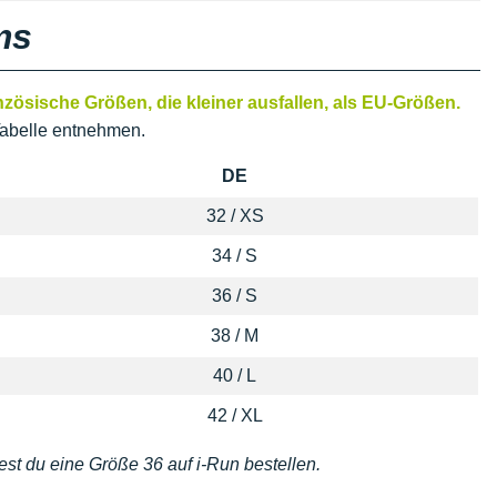
ms
ösische Größen, die kleiner ausfallen, als EU-Größen.
abelle entnehmen.
DE
32 / XS
34 / S
36 / S
38 / M
40 / L
42 / XL
est du eine Größe 36 auf i-Run bestellen.