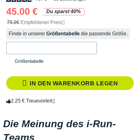
45.00 €
Du sparst 40%
Unverbindliche Preisempfehlung der Marke
75.0€
Empfohlener Preis
Finde in unserer
Größentabelle
die passende Größe.
Größentabelle
IN DEN WARENKORB LEGEN
2.25 € Treuevorteil
Die Meinung des i-Run-
Teams