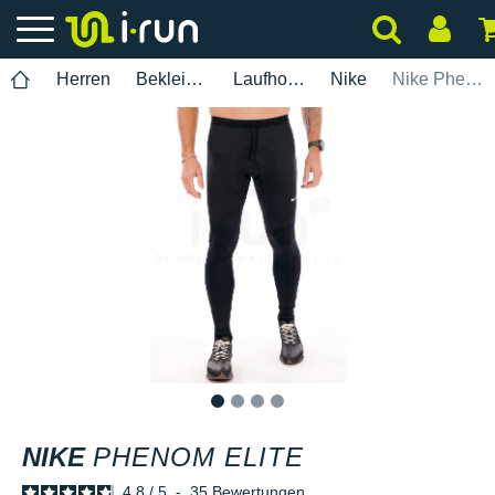
Herren
Bekleidung
Laufhosen
Nike
Nike Phenom Elite
1
2
3
4
NIKE
PHENOM ELITE
4.8
/
5
-
35
Bewertungen