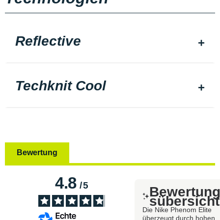
Reflective
Techknit Cool
Bewertung
4.8
/
5
Bewertun
sübersicht
Die Nike Phenom Elite
überzeugt durch hohen