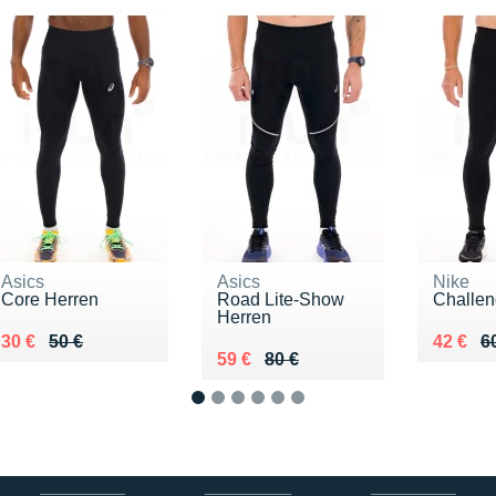
Asics
Asics
Nike
Core Herren
Road Lite-Show
Challen
Herren
Au lieu de 50 €
Vendu 30 €
Au lieu
Vendu 
30 €
50 €
42 €
6
Au lieu de 80 €
Vendu 59 €
59 €
80 €
1
2
3
4
5
6