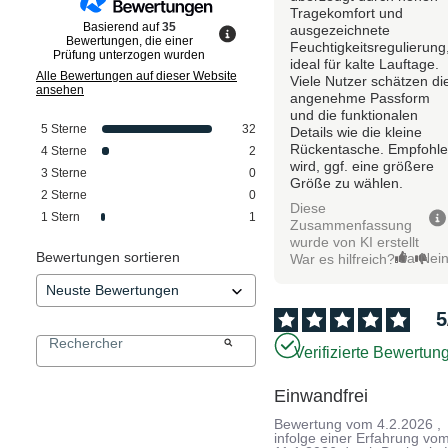
Tragekomfort und
Basierend auf
35
ausgezeichnete
Bewertungen, die einer
Feuchtigkeitsregulierung
Prüfung unterzogen wurden
ideal für kalte Lauftage.
Alle Bewertungen auf dieser Website
Viele Nutzer schätzen di
ansehen
angenehme Passform
und die funktionalen
5
Sterne
32
Details wie die kleine
Rückentasche. Empfohl
4
Sterne
2
wird, ggf. eine größere
3
Sterne
0
Größe zu wählen.
2
Sterne
0
Diese
1
Stern
1
Zusammenfassung
wurde von KI erstellt
Bewertungen sortieren
Ja
Nei
War es hilfreich?
5
Verifizierte Bewertun
Einwandfrei
Bewertung vom
4.2.2026
,
infolge einer Erfahrung vo