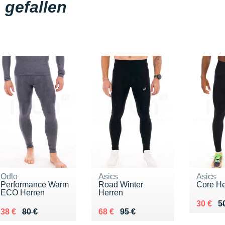
gefallen
Odlo
Asics
Asics
Performance Warm
Road Winter
Core He
ECO Herren
Herren
Au lieu
Vendu 
30 €
5
Au lieu de 80 €
Vendu 38 €
Au lieu de 95 €
Vendu 68 €
38 €
80 €
68 €
95 €