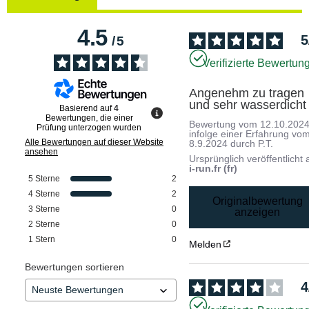
4.5
5
/
5
Verifizierte Bewertun
Angenehm zu tragen 
und sehr wasserdicht
Basierend auf
4
Bewertungen, die einer
Bewertung vom
12.10.202
Prüfung unterzogen wurden
infolge einer Erfahrung vo
Alle Bewertungen auf dieser Website
8.9.2024
durch
P.T.
ansehen
Ursprünglich veröffentlicht 
i-run.fr (fr)
5
Sterne
2
4
Sterne
2
Originalbewertung
3
Sterne
0
anzeigen
2
Sterne
0
1
Stern
0
Melden
Bewertungen sortieren
4