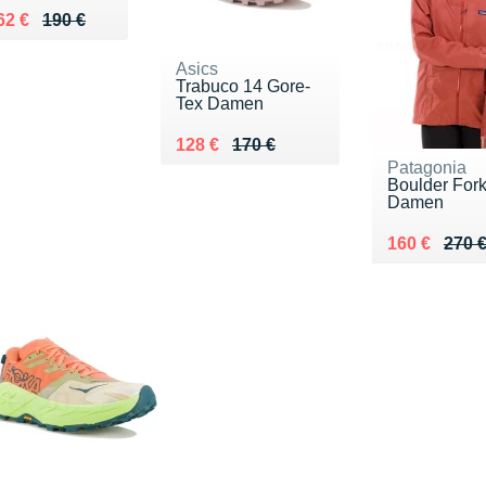
u lieu de 190 €
endu 162 €
62 €
190 €
Asics
Trabuco 14 Gore-
Tex Damen
Au lieu de 170 €
Vendu 128 €
128 €
170 €
Patagonia
Boulder For
Damen
Au lieu de 2
Vendu 160 
160 €
270 