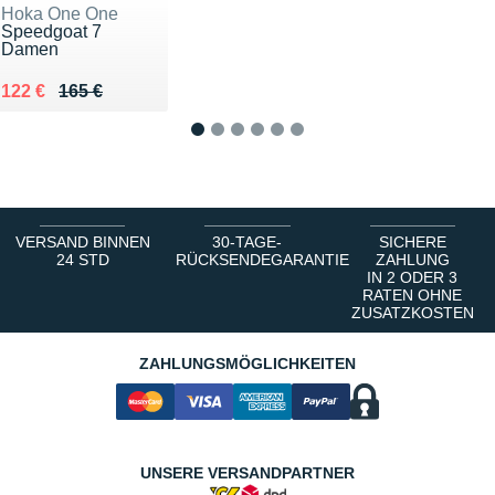
Hoka One One
Speedgoat 7
Damen
Au lieu de 165 €
Vendu 122 €
122 €
165 €
1
2
3
4
5
6
VERSAND BINNEN
30-TAGE-
SICHERE
24 STD
RÜCKSENDEGARANTIE
ZAHLUNG
IN 2 ODER 3
RATEN OHNE
ZUSATZKOSTEN
ZAHLUNGSMÖGLICHKEITEN
UNSERE VERSANDPARTNER