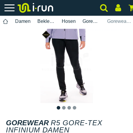
Damen
Bekleidung
Hosen
Gorewear
Gorewear R5 Gore-Tex Infinium Damen
1
2
3
4
GOREWEAR
R5 GORE-TEX
INFINIUM DAMEN