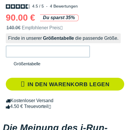
4.5
/
5
-
4
Bewertungen
90.00 €
Du sparst 35%
Unverbindliche Preisempfehlung der Marke
140.0€
Empfohlener Preis
Finde in unserer
Größentabelle
die passende Größe.
Größentabelle
IN DEN WARENKORB LEGEN
Kostenloser Versand
4.50 € Treuevorteil
Die Meinung des i-Run-