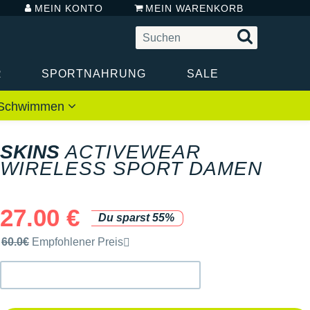
MEIN KONTO
MEIN WARENKORB
R
SPORTNAHRUNG
SALE
 / Schwimmen
SKINS
ACTIVEWEAR
WIRELESS SPORT DAMEN
27.00 €
Du sparst 55%
Unverbindliche Preisempfehlung der Marke
60.0€
Empfohlener Preis