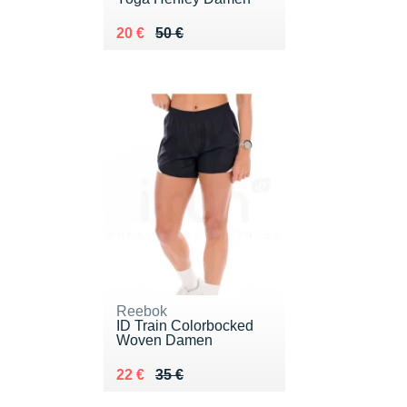
Au lieu de 50 €
Vendu 20 €
20 €
50 €
Reebok
ID Train Colorbocked
Woven Damen
Au lieu de 35 €
Vendu 22 €
22 €
35 €