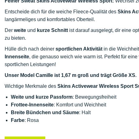
Feiner Sweat Skins Activewear Wireless Sport:
Wechsel zw
Entscheide dich für die weiche Fleece-Qualität des
Skins Ac
langärmeliges und komfortables Oberteil.
Der
weite
und
kurze Schnitt
ist darauf ausgelegt, dir eine o
zu bieten.
Hülle dich nach deiner
sportlichen Aktivität
in die Weichhei
Innenseite
, die genauso weich wie warm ist. Perfekt für ei
sportlichen Leistungen!
Unser Model Camille ist 1,67 m groß und trägt Größe XS.
Wichtige Merkmale des
Skins Activewear Wireless Sport S
Weite und kurze Passform
: Bewegungsfreiheit
Frottee-Innenseite
: Komfort und Weichheit
Breite Bündchen und Säume
: Halt
Farbe
: Rosa