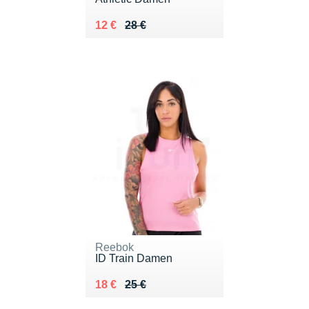
Au lieu de 28 €
Vendu 12 €
12 €
28 €
Reebok
ID Train Damen
Au lieu de 25 €
Vendu 18 €
18 €
25 €