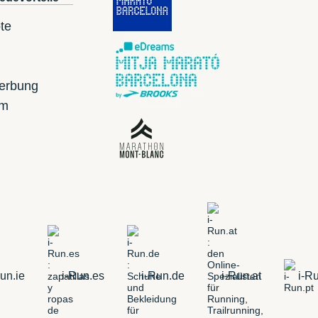
te
erbung
mm
un.ie
i-Run.es
i-Run.de
i-Run.at
i-Ru