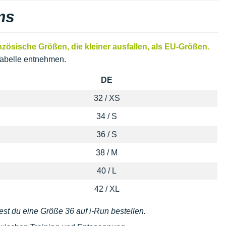
ms
ösische Größen, die kleiner ausfallen, als EU-Größen.
abelle entnehmen.
DE
32 / XS
34 / S
36 / S
38 / M
40 / L
42 / XL
est du eine Größe 36 auf i-Run bestellen.