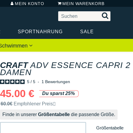
MEIN KONTO
MEIN WARENKORB
R
SPORTNAHRUNG
SALE
 / Schwimmen
CRAFT
ADV ESSENCE CAPRI 2
DAMEN
5
/
5
-
1
Bewertungen
45.00 €
Du sparst 25%
Unverbindliche Preisempfehlung der Marke
60.0€
Empfohlener Preis
Finde in unserer
Größentabelle
die passende Größe.
Größentabelle