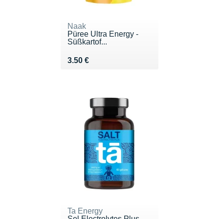
Naak
Püree Ultra Energy -
Süßkartof...
Vendu 3.50 €
3.50 €
Ta Energy
Sel Électrolytes Plus