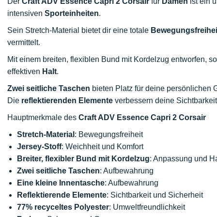
Der
Craft ADV Essence Capri 2
Corsair
für
Damen
ist ein 
intensiven
Sporteinheiten
.
Sein Stretch-Material bietet dir eine totale
Bewegungsfreihei
vermittelt.
Mit einem breiten, flexiblen Bund mit Kordelzug entworfen, so
effektiven
Halt
.
Zwei seitliche Taschen
bieten Platz für deine persönlichen
Die
reflektierenden Elemente
verbessern deine Sichtbarkeit
Hauptmerkmale des
Craft ADV Essence Capri 2 Corsair
Stretch-Material
: Bewegungsfreiheit
Jersey-Stoff
: Weichheit und Komfort
Breiter, flexibler Bund mit Kordelzug
: Anpassung und Ha
Zwei seitliche Taschen
: Aufbewahrung
Eine kleine Innentasche
: Aufbewahrung
Reflektierende Elemente
: Sichtbarkeit und Sicherheit
77% recyceltes Polyester
: Umweltfreundlichkeit