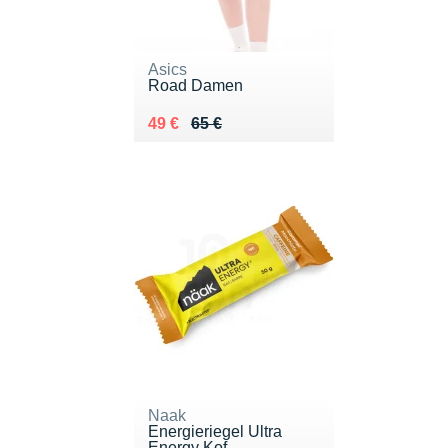
Asics
Road Damen
Au lieu de 65 €
Vendu 49 €
49 €
65 €
Naak
Energieriegel Ultra
Energy Kof...