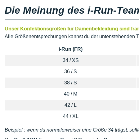
Die Meinung des i-Run-Tea
Unser Konfektionsgrößen für Damenbekleidung sind franz
Alle Größenentsprechungen kannst du der untenstehenden T
i-Run (FR)
34 / XS
36 / S
38 / S
40 / M
42 / L
44 / XL
Beispiel : wenn du normalerweiser eine Größe 34 trägst, sollt