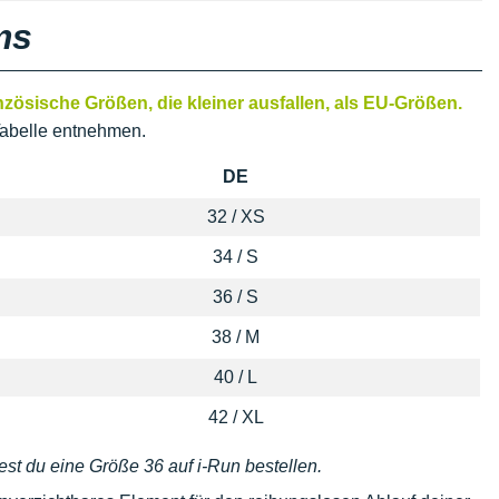
ms
ösische Größen, die kleiner ausfallen, als EU-Größen.
abelle entnehmen.
DE
32 / XS
34 / S
36 / S
38 / M
40 / L
42 / XL
est du eine Größe 36 auf i-Run bestellen.