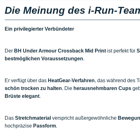
Die Meinung des i-Run-Tea
Ein privilegierter Verbündeter
Der
BH Under Armour Crossback Mid Print
ist perfekt für
S
bestmöglichen Voraussetzungen
.
Er verfügt über das
HeatGear-Verfahren
, das während des T
schön trocken zu halten
. Die
herausnehmbaren Cups
geb
Brüste
elegant
.
Das
Stretchmaterial
verspricht außergewöhnliche
Bewegung
hochpräzise
Passform
.