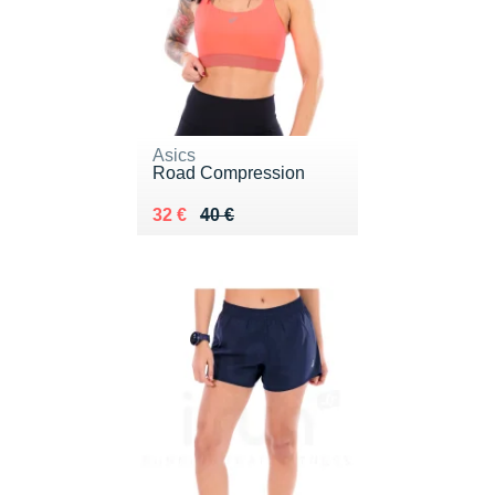
Asics
Road Compression
Au lieu de 40 €
Vendu 32 €
32 €
40 €