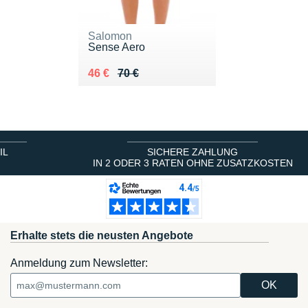
Salomon
Sense Aero
Au lieu de 70 €
Vendu 46 €
46 €
70 €
IL
SICHERE ZAHLUNG
IN 2 ODER 3 RATEN OHNE ZUSATZKOSTEN
Erhalte stets die neusten Angebote
Anmeldung zum Newsletter: