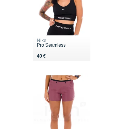
Nike
Pro Seamless
Vendu 40 €
40 €