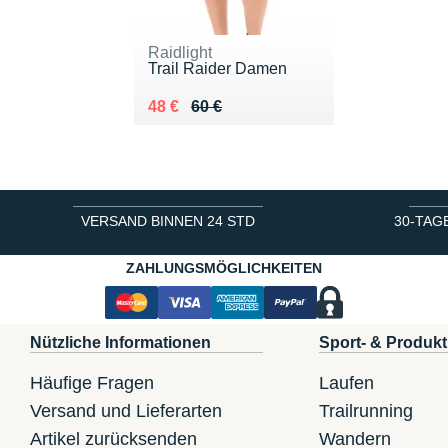
Raidlight
Trail Raider Damen
Au lieu de 60 €
Vendu 48 €
48 €
60 €
VERSAND BINNEN 24 STD
30-TAG
ZAHLUNGSMÖGLICHKEITEN
Nützliche Informationen
Sport- & Produkt
Häufige Fragen
Laufen
Versand und Lieferarten
Trailrunning
Artikel zurücksenden
Wandern