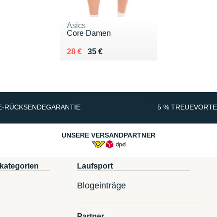
Asics
Core Damen
Au lieu de 35 €
Vendu 28 €
28 €
35 €
E-RÜCKSENDEGARANTIE
5 % TREUEVORTE
UNSERE VERSANDPARTNER
kategorien
Laufsport
Blogeinträge
Partner