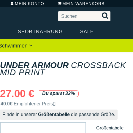
MEIN KONTO
MEIN WARENKORB
R
SPORTNAHRUNG
SALE
 / Schwimmen
UNDER ARMOUR
CROSSBACK
MID PRINT
27.00 €
Du sparst 32%
Unverbindliche Preisempfehlung der Marke
40.0€
Empfohlener Preis
Finde in unserer
Größentabelle
die passende Größe.
Größentabelle