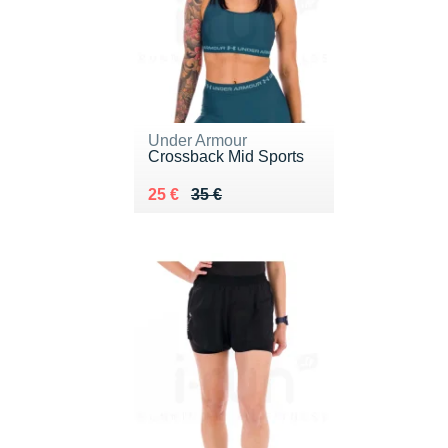
Under Armour
Crossback Mid Sports
Au lieu de 35 €
Vendu 25 €
25 €
35 €