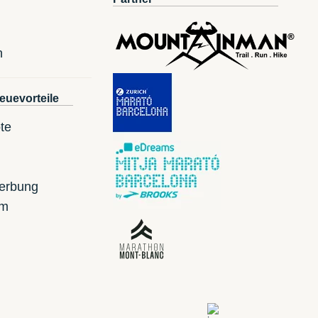
n
euevorteile
te
erbung
mm