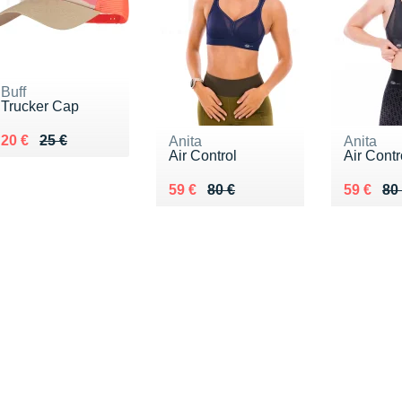
Buff
Trucker Cap
Au lieu de 25 €
Vendu 20 €
20 €
25 €
Anita
Anita
Air Control
Air Contr
Au lieu de 80 €
Vendu 59 €
Au lieu 
Vendu 5
59 €
80 €
59 €
80