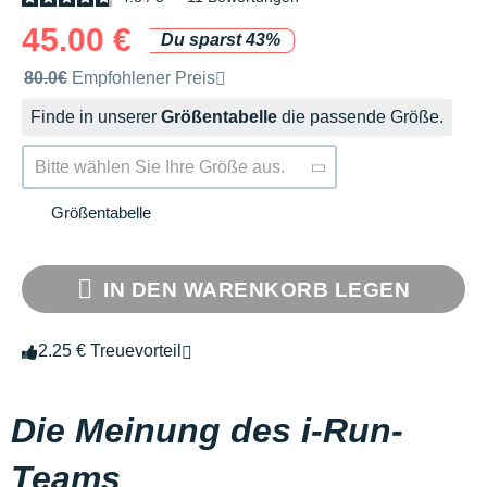
45.00 €
Du sparst 43%
Unverbindliche Preisempfehlung der Marke
80.0€
Empfohlener Preis
Finde in unserer
Größentabelle
die passende Größe.
Bitte wählen Sie Ihre Größe aus.
Größentabelle
IN DEN WARENKORB LEGEN
2.25 € Treuevorteil
Die Meinung des i-Run-
Teams