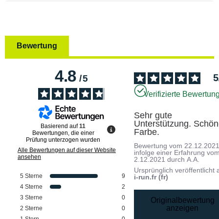
Bewertung
4.8
5
/
5
Verifizierte Bewertun
Sehr gute 
Unterstützung. Schön
Basierend auf
11
Farbe.
Bewertungen, die einer
Prüfung unterzogen wurden
Bewertung vom
22.12.202
Alle Bewertungen auf dieser Website
infolge einer Erfahrung vo
ansehen
2.12.2021
durch
A.A.
Ursprünglich veröffentlicht 
5
Sterne
9
i-run.fr (fr)
4
Sterne
2
3
Sterne
0
Originalbewertung
anzeigen
2
Sterne
0
1
Stern
0