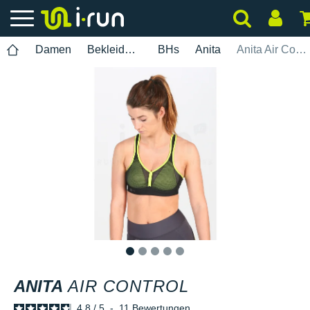
Damen
Bekleidung
BHs
Anita
Anita Air Control
1
2
3
4
5
ANITA
AIR CONTROL
4.8
/
5
-
11
Bewertungen