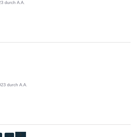
23
durch
A.A.
023
durch
A.A.
2