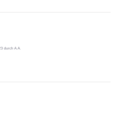
23
durch
A.A.