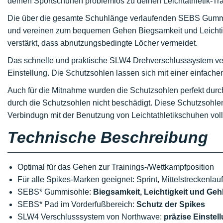
deinen Sportschuhen problemlos zu deinen Leichtathletik-T
Die über die gesamte Schuhlänge verlaufenden SEBS Gummi
und vereinen zum bequemen Gehen Biegsamkeit und Leichtig
verstärkt, dass abnutzungsbedingte Löcher vermeidet.
Das schnelle und praktische SLW4 Drehverschlusssystem vert
Einstellung. Die Schutzsohlen lassen sich mit einer einfa
Auch für die Mitnahme wurden die Schutzsohlen perfekt dur
durch die Schutzsohlen nicht beschädigt. Diese Schutzsohle
Verbindugn mit der Benutzung von Leichtathletikschuhen vo
Technische Beschreibung
Optimal für das Gehen zur Trainings-/Wettkampfposition
Für alle Spikes-Marken geeignet: Sprint, Mittelstreckenlauf
SEBS* Gummisohle:
Biegsamkeit, Leichtigkeit und Ge
SEBS* Pad im Vorderfußbereich:
Schutz der Spikes
SLW4 Verschlusssystem von Northwave:
präzise Einstel