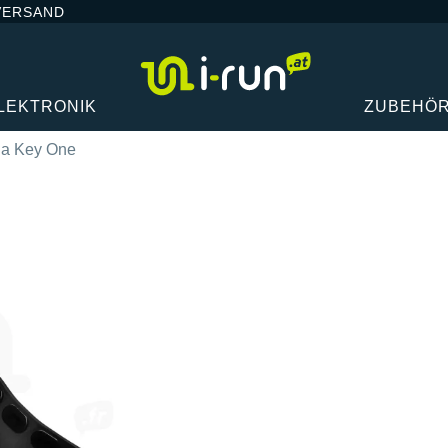
VERSAND
LEKTRONIK
ZUBEHÖ
a Key One