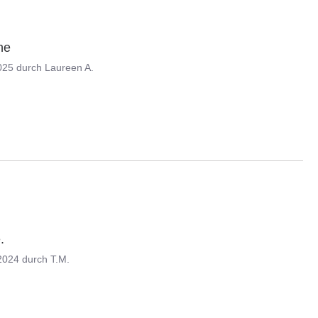
he
025
durch
Laureen A.
.
2024
durch
T.M.