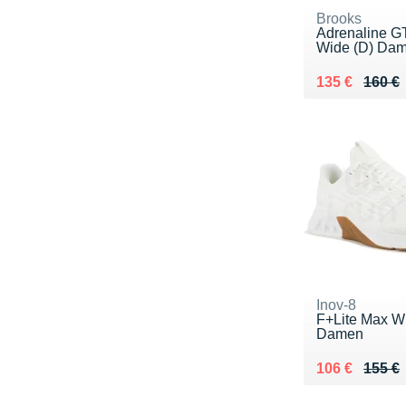
Brooks
Adrenaline G
Wide (D) Da
Au lieu de 16
Vendu 135 €
135 €
160 €
Inov-8
F+Lite Max W
Damen
Au lieu de 15
Vendu 106 €
106 €
155 €