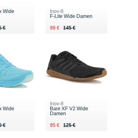
x Wide
Inov-8
F-Lite Wide Damen
 155 €
6 €
Au lieu de 145 €
Vendu 99 €
5 €
99 €
145 €
Inov-8
x Wide
Bare XF V2 Wide
Damen
 150 €
5 €
Au lieu de 125 €
Vendu 95 €
0 €
95 €
125 €