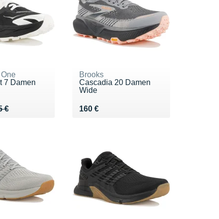
 One
Brooks
t 7 Damen
Cascadia 20 Damen
Wide
 165 €
0 €
Vendu 160 €
5 €
160 €