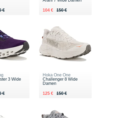
Arahi 7 Wide Damen
 180 €
2 €
Au lieu de 150 €
Vendu 104 €
0 €
104 €
150 €
ng
Hoka One One
ter 3 Wide
Challenger 8 Wide
Damen
 200 €
8 €
Au lieu de 150 €
Vendu 125 €
0 €
125 €
150 €