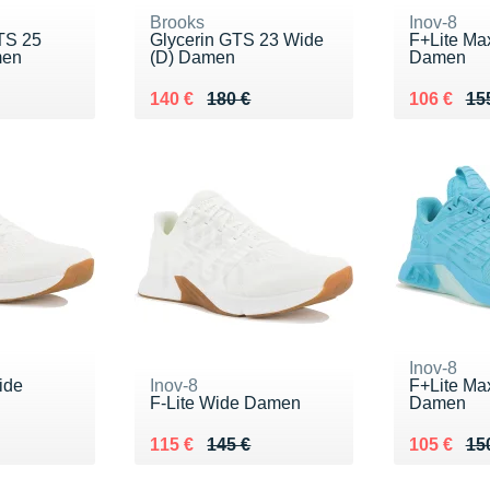
Brooks
Inov-8
TS 25
Glycerin GTS 23 Wide
F+Lite Ma
men
(D) Damen
Damen
0 €
Au lieu de 180 €
Vendu 140 €
Au lieu de
Vendu 10
140 €
180 €
106 €
15
Inov-8
ide
Inov-8
F+Lite Ma
F-Lite Wide Damen
Damen
5 €
Au lieu de 145 €
Vendu 115 €
Au lieu de
Vendu 10
115 €
145 €
105 €
15