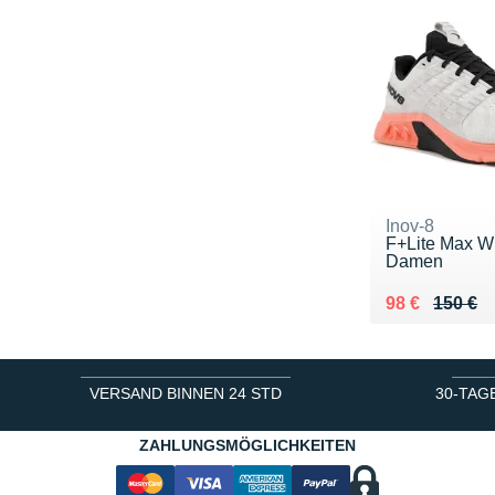
Inov-8
F+Lite Max W
Damen
Au lieu de 15
Vendu 98 €
98 €
150 €
VERSAND BINNEN 24 STD
30-TAG
ZAHLUNGSMÖGLICHKEITEN