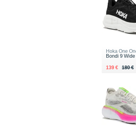
Hoka One On
Bondi 9 Wid
Au lieu de 18
Vendu 139 €
139 €
180 €