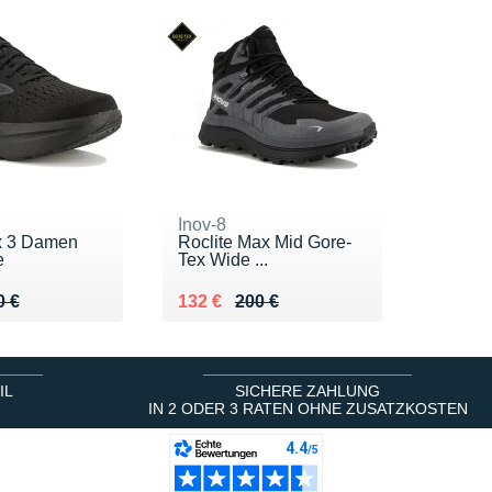
Inov-8
x 3 Damen
Roclite Max Mid Gore-
e
Tex Wide ...
 160 €
5 €
Au lieu de 200 €
Vendu 132 €
0 €
132 €
200 €
IL
SICHERE ZAHLUNG
IN 2 ODER 3 RATEN OHNE ZUSATZKOSTEN