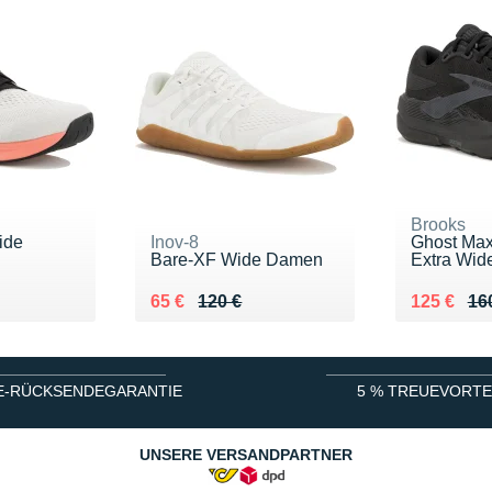
Brooks
ide
Inov-8
Ghost Ma
Bare-XF Wide Damen
Extra Wid
0 €
Au lieu de 120 €
Vendu 65 €
Au lieu de
Vendu 12
65 €
120 €
125 €
16
E-RÜCKSENDEGARANTIE
5 % TREUEVORTE
UNSERE VERSANDPARTNER