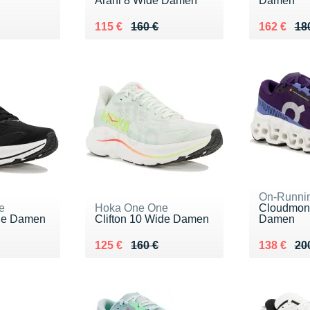
Arahi 8 Wide Damen
Damen
0 €
Au lieu de 160 €
Vendu 115 €
Au lieu de
Vendu 16
115 €
160 €
162 €
18
On-Runni
e
Hoka One One
Cloudmons
ide Damen
Clifton 10 Wide Damen
Damen
0 €
Au lieu de 160 €
Vendu 125 €
Au lieu de
Vendu 13
125 €
160 €
138 €
20