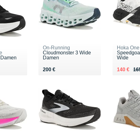
On-Running
Hoka One
e
Cloudmonster 3 Wide
Speedgoa
e Damen
Damen
Wide
0 €
Vendu 200 €
Au lieu de
Vendu 14
200 €
140 €
16