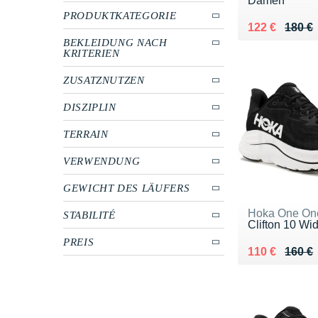
Damen
PRODUKTKATEGORIE
Au lieu de 18
Vendu 122 €
122 €
180 €
BEKLEIDUNG NACH
KRITERIEN
ZUSATZNUTZEN
DISZIPLIN
TERRAIN
VERWENDUNG
GEWICHT DES LÄUFERS
Hoka One On
STABILITÉ
Clifton 10 W
PREIS
Au lieu de 16
Vendu 110 €
110 €
160 €