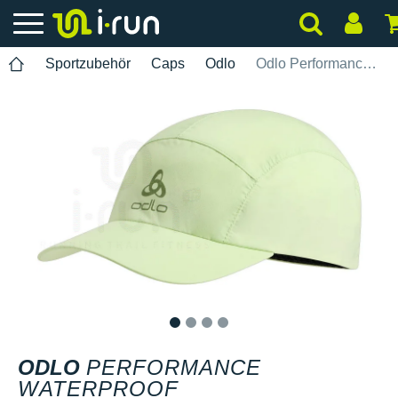
Sportzubehör
Caps
Odlo
Odlo Performance Waterproof
1
2
3
4
ODLO
PERFORMANCE
WATERPROOF