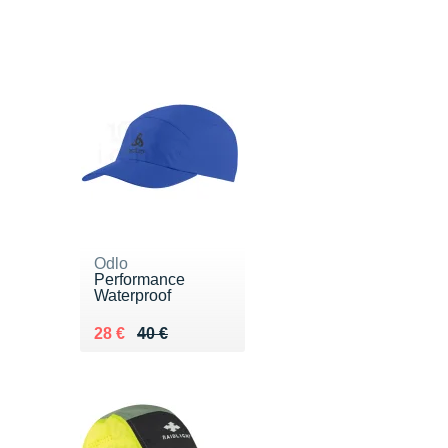
Odlo
Performance
Waterproof
Au lieu de 40 €
Vendu 28 €
28 €
40 €