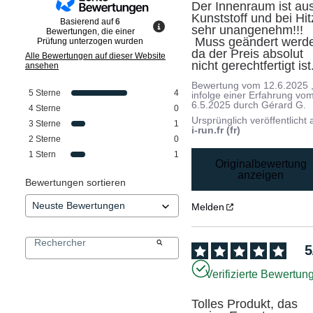
Der Innenraum ist aus
Kunststoff und bei Hit
Basierend auf
6
sehr unangenehm!!!

Bewertungen, die einer
 Muss geändert werden, 
Prüfung unterzogen wurden
da der Preis absolut 
Alle Bewertungen auf dieser Website
nicht gerechtfertigt ist
ansehen
Bewertung vom
12.6.2025
5
Sterne
4
infolge einer Erfahrung vo
6.5.2025
durch
Gérard G.
4
Sterne
0
Ursprünglich veröffentlicht 
3
Sterne
1
i-run.fr (fr)
2
Sterne
0
1
Stern
1
Originalbewertung
anzeigen
Bewertungen sortieren
Melden
5
Verifizierte Bewertun
Tolles Produkt, das 