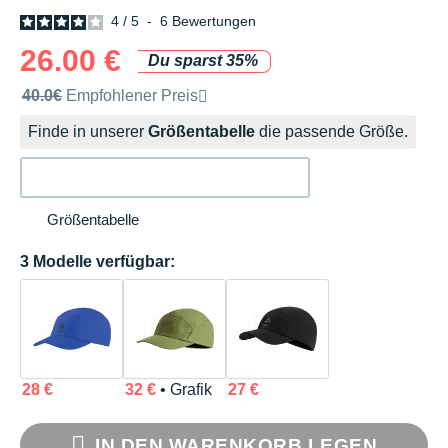
4
/
5
-
6
Bewertungen
26.00 €
Du sparst 35%
Unverbindliche Preisempfehlung der Marke
40.0€
Empfohlener Preis
Finde in unserer
Größentabelle
die passende Größe.
Größentabelle
3 Modelle verfügbar:
28 €
32 €
• Grafik
27 €
IN DEN WARENKORB LEGEN