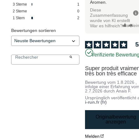
Aromen.
3
Sterne
1
Diese
2
Sterne
0
Zusammenfassung
1
Stern
2
wurde von KI erstellt
Ja
Nei
War es hilfreich?
Bewertungen sortieren
5
Verifizierte Bewertun
Super produit vraimen
très bon très efficace
Bewertung vom
1.8.2026
,
infolge einer Erfahrung vo
2.7.2026
durch
Anais F.
Ursprünglich veröffentlicht 
i-run.fr (fr)
Originalbewertung
anzeigen
Melden