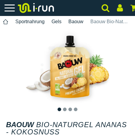
Sportnahrung
Gels
Baouw
Baouw Bio-Naturgel Ananas - Kokosnuss
1
2
3
4
BAOUW
BIO-NATURGEL ANANAS
- KOKOSNUSS