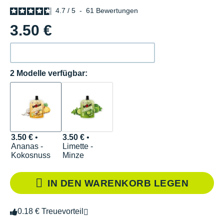
4.7
/
5
-
61
Bewertungen
3.50 €
2 Modelle verfügbar:
3.50 €
•
3.50 €
•
Ananas -
Limette -
Kokosnuss
Minze
IN DEN WARENKORB LEGEN
0.18 € Treuevorteil