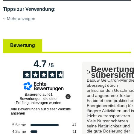
Tipps zur Verwendung
:
Mehr anzeigen
Bewertung
4.7
/
5
Bewertun
sübersicht
Baouw GelCitron-Menth
überzeugt durch
erfrischenden Geschma
Basierend auf
61
und angenehme Textur.
Bewertungen, die einer
Es bietet eine praktische
Prüfung unterzogen wurden
Energiebereitstellung für
Alle Bewertungen auf dieser Website
längere Aktivitäten und is
ansehen
leicht zu transportieren.
Viele Nutzer schätzen
5
Sterne
47
seine Natürlichkeit und
die gute Dosierung der
4
Sterne
11